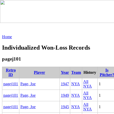
Home
Individualized Won-Loss Records
pagej101
Retro
Is
Player
Year
Team
History
ID
Pitcher
All
pagej101
Page, Joe
1947
NYA
1
NYA
All
pagej101
Page, Joe
1949
NYA
1
NYA
All
pagej101
Page, Joe
1945
NYA
1
NYA