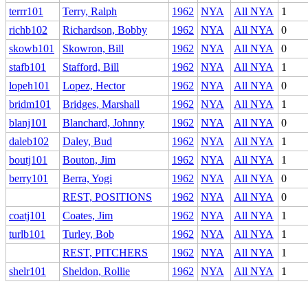
terrr101
Terry, Ralph
1962
NYA
All NYA
1
richb102
Richardson, Bobby
1962
NYA
All NYA
0
skowb101
Skowron, Bill
1962
NYA
All NYA
0
stafb101
Stafford, Bill
1962
NYA
All NYA
1
lopeh101
Lopez, Hector
1962
NYA
All NYA
0
bridm101
Bridges, Marshall
1962
NYA
All NYA
1
blanj101
Blanchard, Johnny
1962
NYA
All NYA
0
daleb102
Daley, Bud
1962
NYA
All NYA
1
boutj101
Bouton, Jim
1962
NYA
All NYA
1
berry101
Berra, Yogi
1962
NYA
All NYA
0
REST, POSITIONS
1962
NYA
All NYA
0
coatj101
Coates, Jim
1962
NYA
All NYA
1
turlb101
Turley, Bob
1962
NYA
All NYA
1
REST, PITCHERS
1962
NYA
All NYA
1
shelr101
Sheldon, Rollie
1962
NYA
All NYA
1