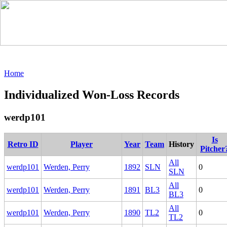
Home
Individualized Won-Loss Records
werdp101
Is
Retro ID
Player
Year
Team
History
Pitcher
All
werdp101
Werden, Perry
1892
SLN
0
SLN
All
werdp101
Werden, Perry
1891
BL3
0
BL3
All
werdp101
Werden, Perry
1890
TL2
0
TL2