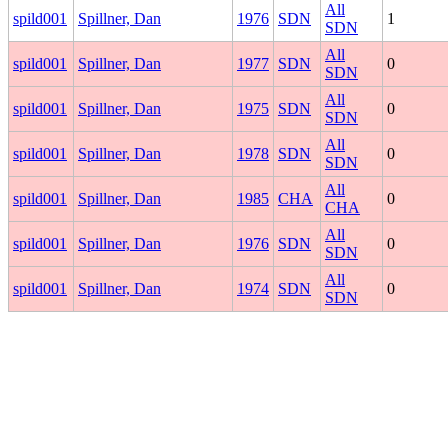
All
spild001
Spillner, Dan
1976
SDN
1
SDN
All
spild001
Spillner, Dan
1977
SDN
0
SDN
All
spild001
Spillner, Dan
1975
SDN
0
SDN
All
spild001
Spillner, Dan
1978
SDN
0
SDN
All
spild001
Spillner, Dan
1985
CHA
0
CHA
All
spild001
Spillner, Dan
1976
SDN
0
SDN
All
spild001
Spillner, Dan
1974
SDN
0
SDN