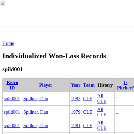
Home
Individualized Won-Loss Records
spild001
Retro
Is
Player
Year
Team
History
ID
Pitcher?
All
spild001
Spillner, Dan
1982
CLE
1
CLE
All
spild001
Spillner, Dan
1979
CLE
1
CLE
All
spild001
Spillner, Dan
1981
CLE
1
CLE